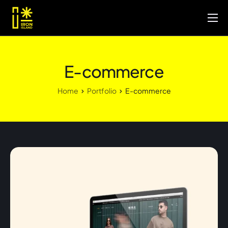
Inicio
Portafolio
E-commerce
Servicios
Home
Portfolio
E-commerce