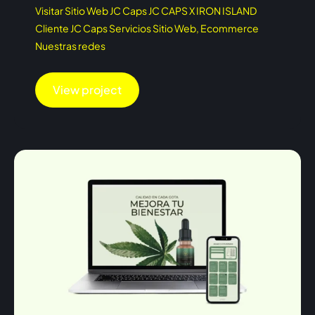
Visitar Sitio Web JC Caps JC CAPS X IRON ISLAND
Cliente JC Caps Servicios Sitio Web, Ecommerce
Nuestras redes
View project