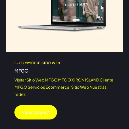
E-COMMERCE
SITIO WEB
MFGO
Visitar Sitio Web MFGO MFGO X IRON ISLAND Cliente
MFGO Servicios Ecommerce, Sitio Web Nuestras
redes
View project