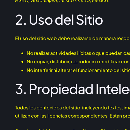
HSBC, Guadalajara, Jalisco 44630, México
.
2. Uso del Sitio
El uso del sitio web debe realizarse de manera respons
No realizar actividades ilícitas o que puedan cau
No copiar, distribuir, reproducir o modificar co
No interferir ni alterar el funcionamiento del si
3. Propiedad Intele
Todos los contenidos del sitio, incluyendo textos, i
utilizan con las licencias correspondientes. Están p